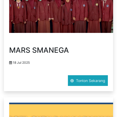
MARS SMANEGA
18 Jul 2025
Tonton Sekarang