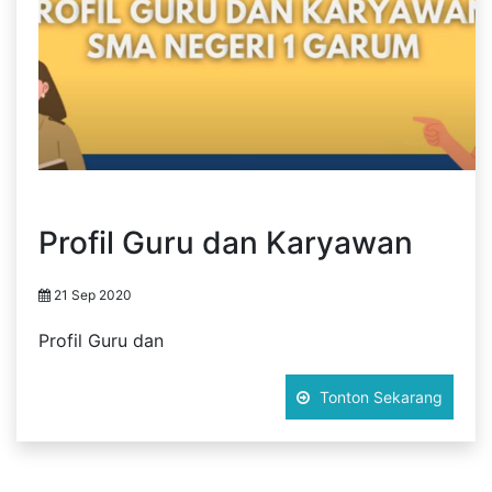
Profil Guru dan Karyawan
21 Sep 2020
Profil Guru dan
Tonton Sekarang