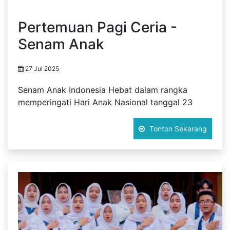
Pertemuan Pagi Ceria -
Senam Anak
27 Jul 2025
Senam Anak Indonesia Hebat dalam rangka
memperingati Hari Anak Nasional tanggal 23
Tonton Sekarang