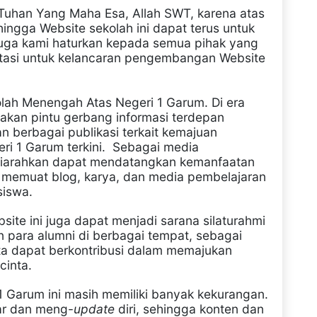
t Tuhan Yang Maha Esa, Allah SWT, karena atas
hingga Website sekolah
ini
dapat terus untuk
juga kami haturkan kepada semua pihak yang
itasi untuk kelancaran pengembangan Website
olah Menengah Atas Negeri 1 Garum. Di era
upakan pintu gerbang informasi terdepan
 berbagai publikasi terkait kemajuan
i 1 Garum terkini.
Sebagai media
 diarahkan dapat mendatangkan kemanfaatan
 memuat blog, karya, dan media pembelajaran
siswa.
site ini juga dapat menjadi sarana silaturahmi
 para alumni di berbagai tempat, sebagai
ta dapat berkontribusi dalam memajukan
cinta.
 Garum ini masih memiliki banyak kekurangan.
jar dan meng-
update
diri, sehingga konten dan