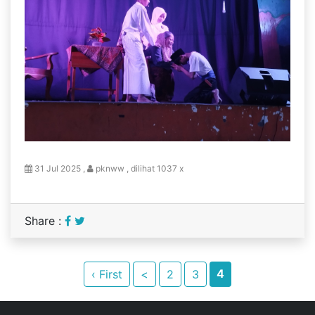
31 Jul 2025 ,
pknww , dilihat 1037 x
Share :
4
‹ First
<
2
3